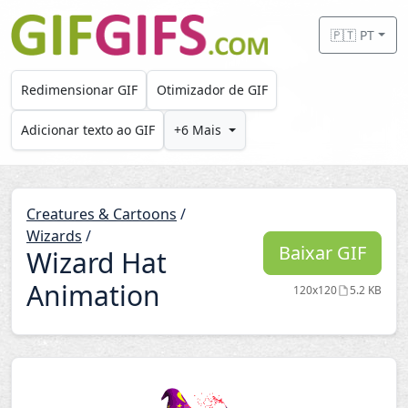
Skip to main content
🇵🇹 PT
Redimensionar GIF
Otimizador de GIF
Adicionar texto ao GIF
+6 Mais
Creatures & Cartoons
/
Wizards
/
Baixar GIF
Wizard Hat
Animation
120x120
5.2 KB