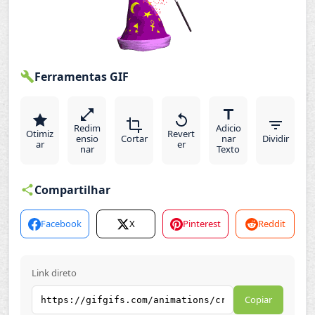
Ferramentas GIF
Redim
Adicio
Otimiz
Revert
ensio
Cortar
nar
Dividir
ar
er
nar
Texto
Compartilhar
Facebook
X
Pinterest
Reddit
Link direto
Copiar