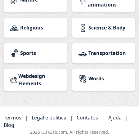
✨
animations
🙏
🧬
Religious
Science & Body
🏀
🚗
Sports
Transportation
Webdesign
🔠
🎨
Words
Elements
Termos
|
Legal e política
|
Contatos
|
Ajuda
|
Blog
2026
GIFGIFs.com. All rights reserved.