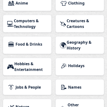
🎎
👕
Anime
Clothing
Computers &
Creatures &
💻
🦄
Technology
Cartoons
🍔
Geography &
🌍
Food & Drinks
History
Hobbies &
🎉
🎮
Holidays
Entertainment
👔
📝
Jobs & People
Names
🌿
Other
Nature