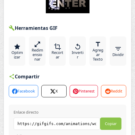
Herramientas GIF
Redim
Agreg
Optim
Recort
Inverti
ensio
ar
Dividir
izar
ar
r
nar
Texto
Compartir
Facebook
X
Pinterest
Reddit
Enlace directo
Copiar