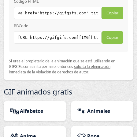
Código HTML
Copiar
BBCode
Copiar
Si eres el propietario de la animación que se está utilizando en
GIFGIFs.com sin tu permiso, entonces
solicita la eliminación
inmediata de la violación de derechos de autor
.
GIF animados gratis
🔤
🐾
Alfabetos
Animales
🎎
👕
Anime
Ropa