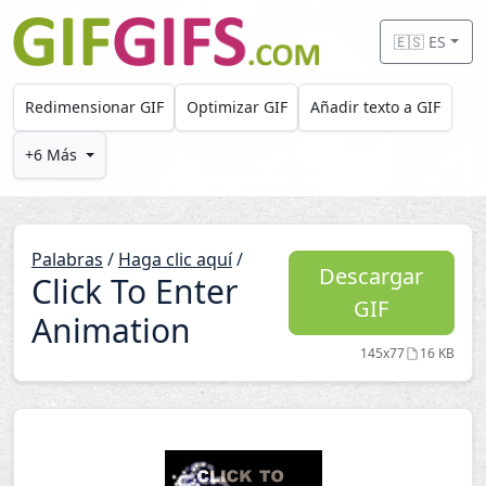
Skip to main content
🇪🇸 ES
Redimensionar GIF
Optimizar GIF
Añadir texto a GIF
+6 Más
Palabras
/
Haga clic aquí
/
Descargar
Click To Enter
GIF
Animation
145x77
16 KB