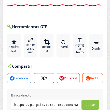
Herramientas GIF
Redim
Agreg
Optim
Recort
Inverti
ensio
ar
Dividir
izar
ar
r
nar
Texto
Compartir
Facebook
X
Pinterest
Reddit
Enlace directo
Copiar