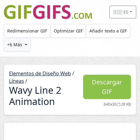
Skip to main content
🇪🇸 ES
Redimensionar GIF
Optimizar GIF
Añadir texto a GIF
+6 Más
Elementos de Diseño Web
/
Líneas
/
Descargar
Wavy Line 2
GIF
Animation
640x30
28 KB