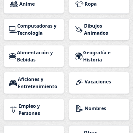
🎎
👕
Anime
Ropa
Computadoras y
Dibujos
💻
🦄
Tecnología
Animados
Alimentación y
Geografía e
🍔
🌍
Bebidas
Historia
Aficiones y
🎉
🎮
Vacaciones
Entretenimiento
Empleo y
📝
👔
Nombres
Personas
Otras