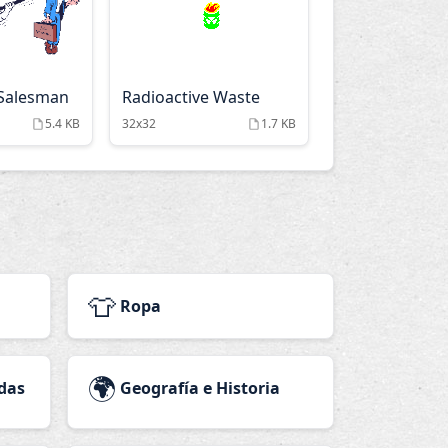
 Salesman
Radioactive Waste
5.4 KB
32x32
1.7 KB
👕
Ropa
🌍
das
Geografía e Historia