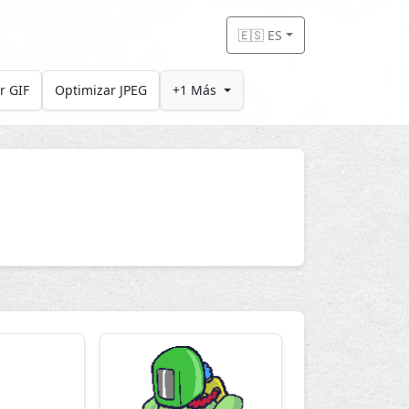
🇪🇸 ES
r GIF
Optimizar JPEG
+1 Más