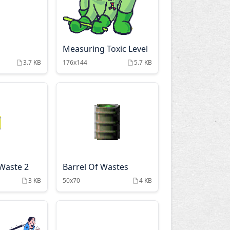
Measuring Toxic Level
3.7 KB
176x144
5.7 KB
 Waste 2
Barrel Of Wastes
3 KB
50x70
4 KB