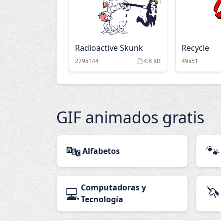
Radioactive Skunk
Recycle
229x144
4.8 KB
49x51
GIF animados gratis
🔤
🐾
Alfabetos
Computadoras y
🦄
💻
Tecnología