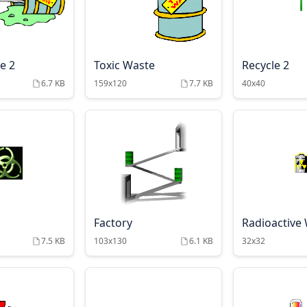
e 2
Toxic Waste
Recycle 2
6.7 KB
159x120
7.7 KB
40x40
Factory
Radioactive
7.5 KB
103x130
6.1 KB
32x32