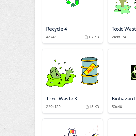
Recycle 4
Toxic Wast
48x48
1.7 KB
249x134
Toxic Waste 3
Biohazard
229x130
15 KB
50x48