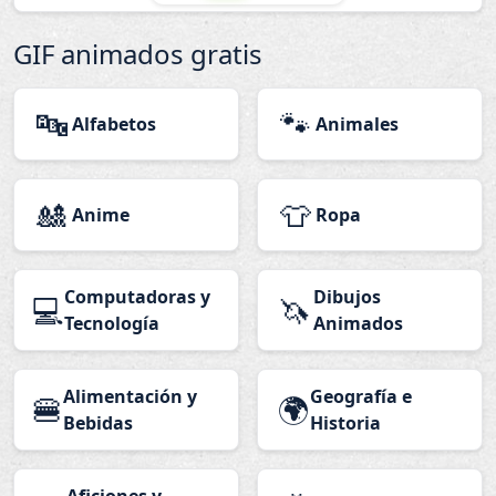
GIF animados gratis
🔤
🐾
Alfabetos
Animales
🎎
👕
Anime
Ropa
Computadoras y
Dibujos
💻
🦄
Tecnología
Animados
Alimentación y
Geografía e
🍔
🌍
Bebidas
Historia