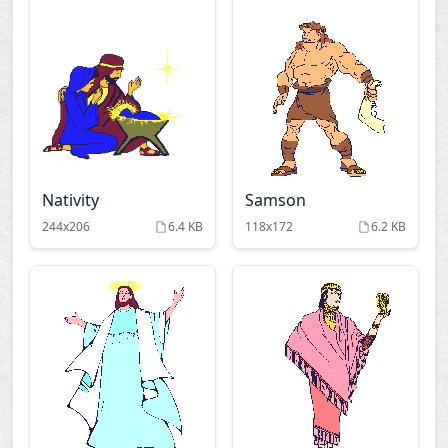
Nativity
Samson
244x206
6.4 KB
118x172
6.2 KB