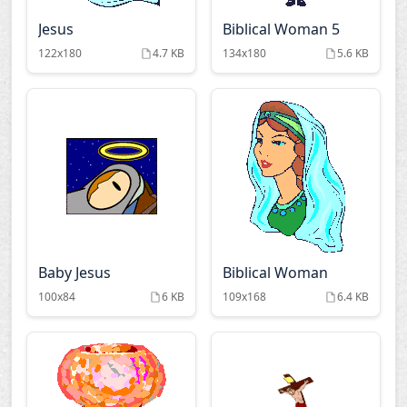
Jesus
Biblical Woman 5
122x180
4.7 KB
134x180
5.6 KB
Baby Jesus
Biblical Woman
100x84
6 KB
109x168
6.4 KB