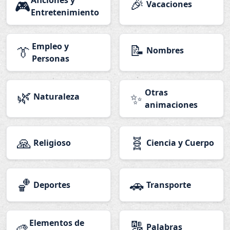
Aficiones y
🎉
🎮
Vacaciones
Entretenimiento
Empleo y
📝
👔
Nombres
Personas
🌿
Otras
✨
Naturaleza
animaciones
🙏
🧬
Religioso
Ciencia y Cuerpo
🏀
🚗
Deportes
Transporte
Elementos de
🔠
🎨
Palabras