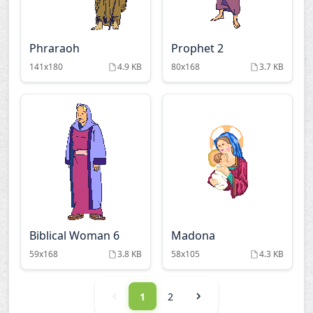
Phraraoh
Prophet 2
141x180
4.9 KB
80x168
3.7 KB
Biblical Woman 6
Madona
59x168
3.8 KB
58x105
4.3 KB
1
2