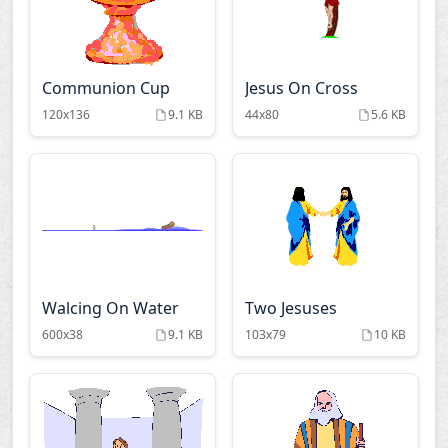
Communion Cup
Jesus On Cross
120x136
9.1 KB
44x80
5.6 KB
Walcing On Water
Two Jesuses
600x38
9.1 KB
103x79
10 KB