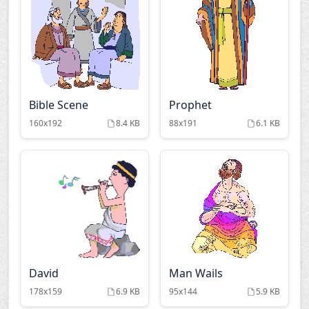
Bible Scene
Prophet
160x192
8.4 KB
88x191
6.1 KB
David
Man Wails
178x159
6.9 KB
95x144
5.9 KB