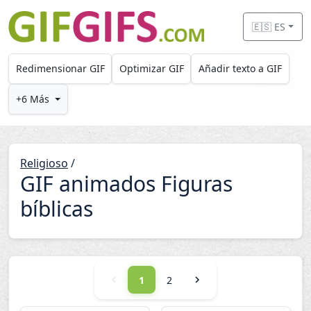
Skip to main content
🇪🇸 ES
Redimensionar GIF
Optimizar GIF
Añadir texto a GIF
+6 Más
Religioso
/
GIF animados Figuras
bíblicas
1
2