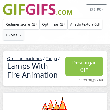
Skip to main content
🇪🇸 ES
Redimensionar GIF
Optimizar GIF
Añadir texto a GIF
+6 Más
Otras animaciones
/
Fuego
/
Descargar
Lamps With
GIF
Fire Animation
113x128
9.7 KB