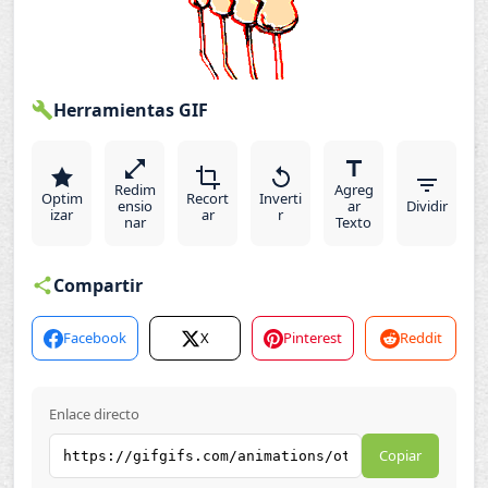
Herramientas GIF
Redim
Agreg
Optim
Recort
Inverti
ensio
ar
Dividir
izar
ar
r
nar
Texto
Compartir
Facebook
X
Pinterest
Reddit
Enlace directo
Copiar