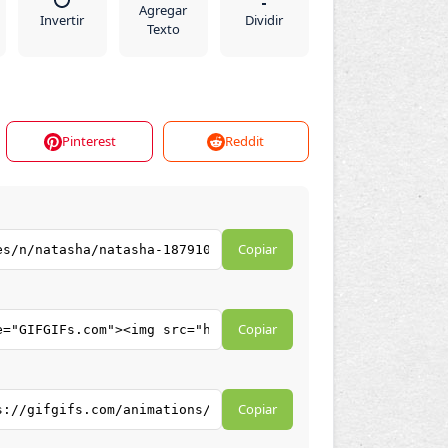
Agregar
Invertir
Dividir
Texto
Pinterest
Reddit
Copiar
Copiar
Copiar