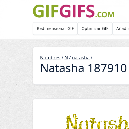
Skip to main content
Redimensionar GIF
Optimizar GIF
Añadir
Nombres
/
N
/
natasha
/
Natasha 187910