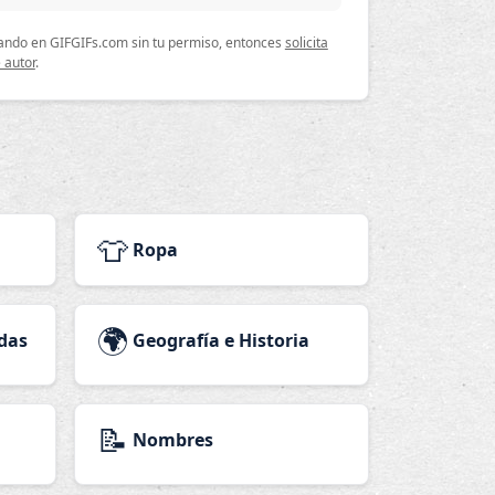
lizando en GIFGIFs.com sin tu permiso, entonces
solicita
 autor
.
👕
Ropa
🌍
das
Geografía e Historia
📝
Nombres