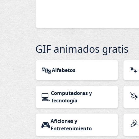
GIF animados gratis
🔤
🐾
Alfabetos
Computadoras y
🦄
💻
Tecnología
Aficiones y
🎉
🎮
Entretenimiento