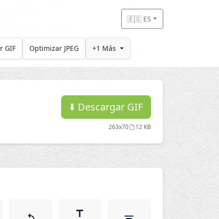
🇪🇸 ES
r GIF
Optimizar JPEG
+1 Más
⬇️
Descargar GIF
263x70
12 KB