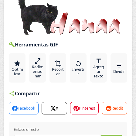
Herramientas GIF
Redim
Agreg
Optim
Recort
Inverti
ensio
ar
Dividir
izar
ar
r
nar
Texto
Compartir
Facebook
X
Pinterest
Reddit
Enlace directo