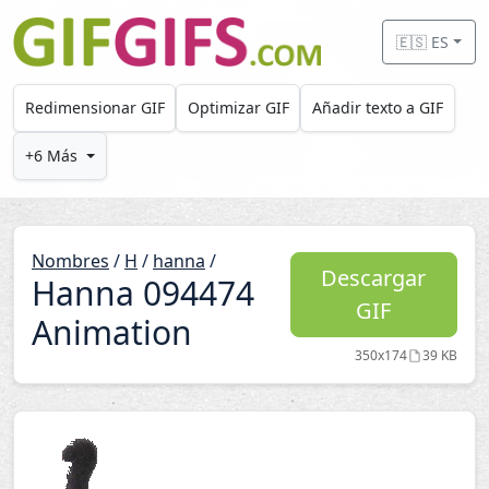
Skip to main content
🇪🇸 ES
Redimensionar GIF
Optimizar GIF
Añadir texto a GIF
+6 Más
Nombres
/
H
/
hanna
/
Descargar
Hanna 094474
GIF
Animation
350x174
39 KB