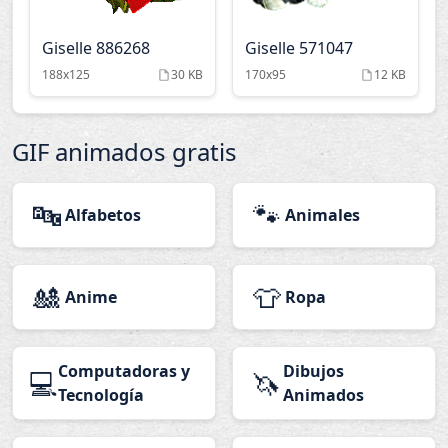
Giselle 886268
Giselle 571047
188x125
30 KB
170x95
12 KB
GIF animados gratis
🔤
🐾
Alfabetos
Animales
🎎
👕
Anime
Ropa
Computadoras y
Dibujos
💻
🦄
Tecnología
Animados