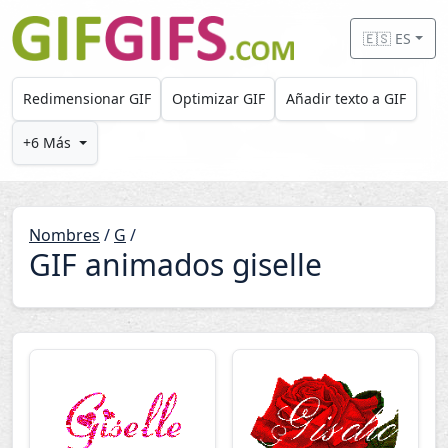
Skip to main content
🇪🇸 ES
Redimensionar GIF
Optimizar GIF
Añadir texto a GIF
+6 Más
Nombres
/
G
/
GIF animados giselle