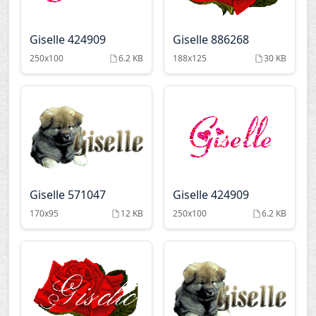
Giselle 424909
Giselle 886268
250x100
6.2 KB
188x125
30 KB
Giselle 571047
Giselle 424909
170x95
12 KB
250x100
6.2 KB