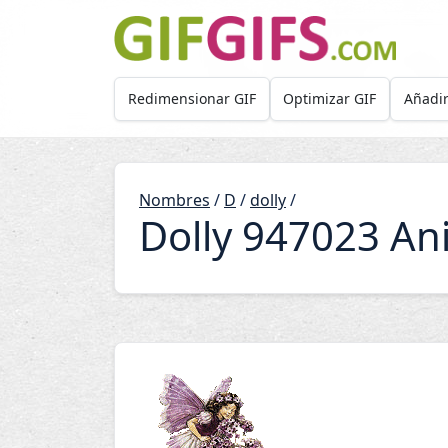
Skip to main content
Redimensionar GIF
Optimizar GIF
Añadir
Nombres
/
D
/
dolly
/
Dolly 947023 An