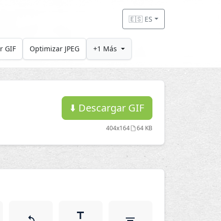
🇪🇸 ES
r GIF
Optimizar JPEG
+1 Más
⬇️
Descargar GIF
404x164
64 KB