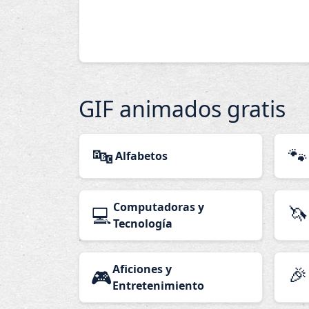
GIF animados gratis
🔤
🐾
Alfabetos
Computadoras y
🦄
💻
Tecnología
Aficiones y
🎉
🎮
Entretenimiento