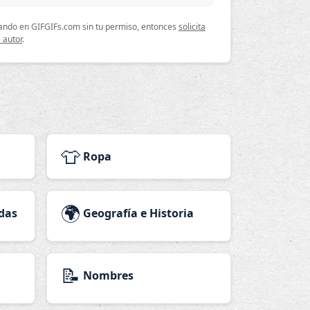
lizando en GIFGIFs.com sin tu permiso, entonces
solicita
 autor
.
👕
Ropa
🌍
das
Geografía e Historia
📝
Nombres