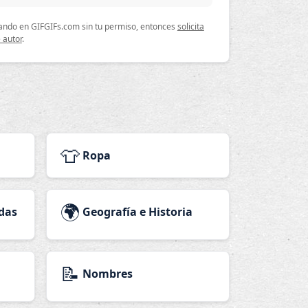
lizando en GIFGIFs.com sin tu permiso, entonces
solicita
 autor
.
👕
Ropa
🌍
das
Geografía e Historia
📝
Nombres