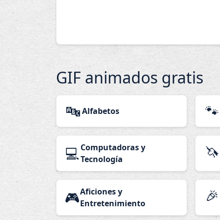
GIF animados gratis
🔤
🐾
Alfabetos
Computadoras y
🦄
💻
Tecnología
Aficiones y
🎉
🎮
Entretenimiento