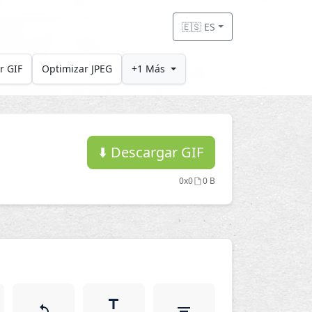
🇪🇸 ES
r GIF
Optimizar JPEG
+1 Más
⬇️
Descargar GIF
0x0
0 B