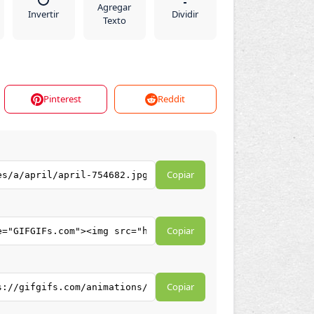
Agregar
Invertir
Dividir
Texto
Pinterest
Reddit
Copiar
Copiar
Copiar