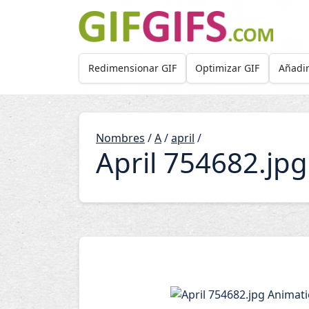
Skip to main content
Redimensionar GIF
Optimizar GIF
Añadir
Nombres
/
A
/
april
/
April 754682.jp