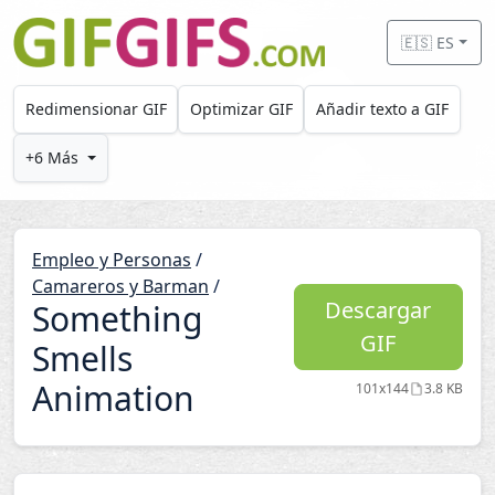
Skip to main content
🇪🇸 ES
Redimensionar GIF
Optimizar GIF
Añadir texto a GIF
+6 Más
Empleo y Personas
/
Camareros y Barman
/
Descargar
Something
GIF
Smells
Animation
101x144
3.8 KB