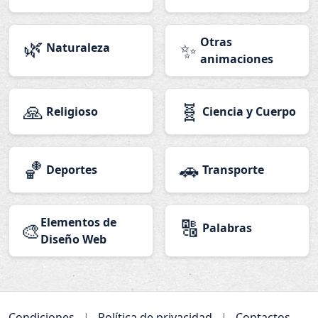
🌿
Otras
✨
Naturaleza
animaciones
🙏
🧬
Religioso
Ciencia y Cuerpo
🏀
🚗
Deportes
Transporte
Elementos de
🔠
🎨
Palabras
Diseño Web
Condiciones
|
Política de privacidad
|
Contactos