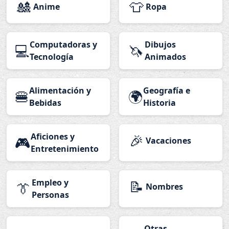
🎎
👕
Anime
Ropa
Computadoras y
Dibujos
💻
🦄
Tecnología
Animados
Alimentación y
Geografía e
🍔
🌍
Bebidas
Historia
Aficiones y
🎉
🎮
Vacaciones
Entretenimiento
Empleo y
📝
👔
Nombres
Personas
Otras