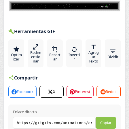
Herramientas GIF
Redim
Agreg
Optim
Recort
Inverti
ensio
ar
Dividir
izar
ar
r
nar
Texto
Compartir
Facebook
X
Pinterest
Reddit
Enlace directo
Copiar