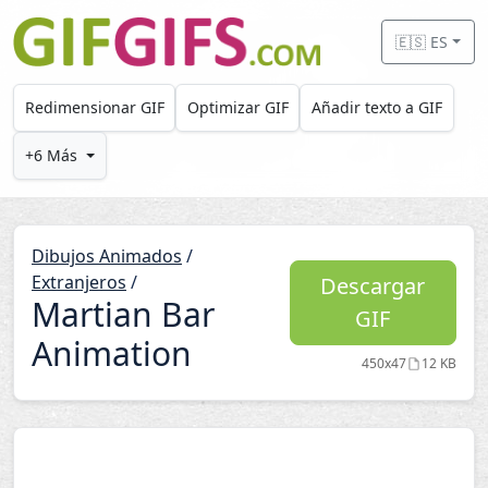
Skip to main content
🇪🇸 ES
Redimensionar GIF
Optimizar GIF
Añadir texto a GIF
+6 Más
Dibujos Animados
/
Extranjeros
/
Descargar
Martian Bar
GIF
Animation
450x47
12 KB