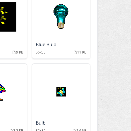
Blue Bulb
9 KB
56x88
11 KB
Bulb
2.2 KB
32x32
2.6 KB