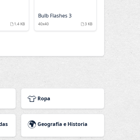
Bulb Flashes 3
1.4 KB
40x40
3 KB
👕
Ropa
🌍
das
Geografía e Historia