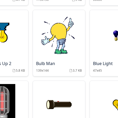
s Up 2
Bulb Man
Blue Light
5.8 KB
139x144
3.7 KB
47x45