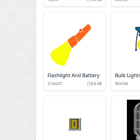
Flashlight And Battery
Bulb Light
214x207
8.8 KB
90x104