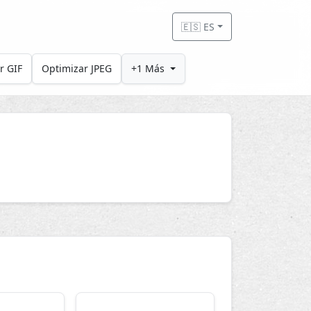
🇪🇸 ES
r GIF
Optimizar JPEG
+1 Más