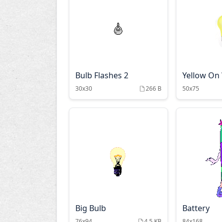
Bulb Flashes 2
Yellow On
30x30
266 B
50x75
Big Bulb
Battery
76x94
4.5 KB
84x168