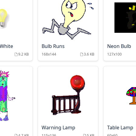
 White
Bulb Runs
Neon Bulb
9.2 KB
168x144
3.6 KB
127x100
Warning Lamp
Table Lamp
4.7 KB
115x136
5 KB
60x60