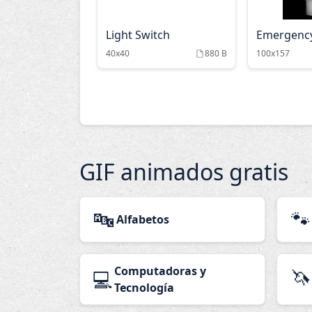
Light Switch
Emergency
40x40
880 B
100x157
GIF animados gratis
🔤
🐾
Alfabetos
Computadoras y
🦄
💻
Tecnología