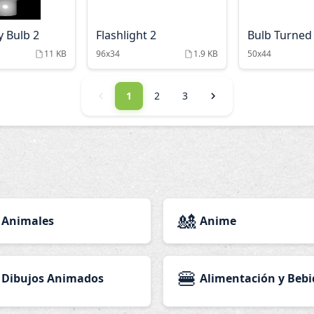
 Bulb 2
Flashlight 2
Bulb Turned
11 KB
96x34
1.9 KB
50x44
1
2
3
🎎
Animales
Anime
🍔
Dibujos Animados
Alimentación y Bebi