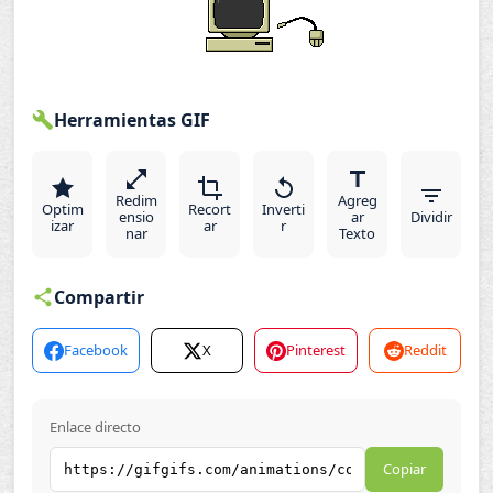
Herramientas GIF
Redim
Agreg
Optim
Recort
Inverti
ensio
ar
Dividir
izar
ar
r
nar
Texto
Compartir
Facebook
X
Pinterest
Reddit
Enlace directo
Copiar