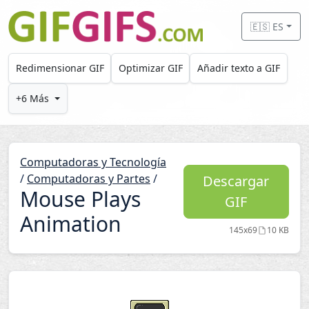
Skip to main content
🇪🇸 ES
Redimensionar GIF
Optimizar GIF
Añadir texto a GIF
+6 Más
Computadoras y Tecnología
/
Computadoras y Partes
/
Descargar
Mouse Plays
GIF
Animation
145x69
10 KB