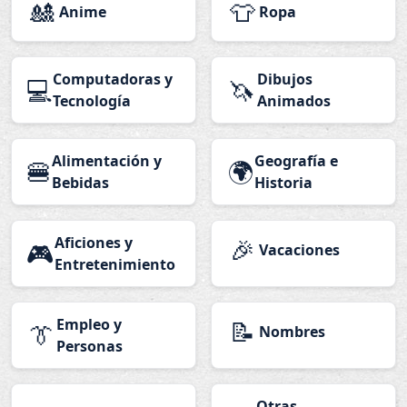
🎎
👕
Anime
Ropa
Computadoras y
Dibujos
💻
🦄
Tecnología
Animados
Alimentación y
Geografía e
🍔
🌍
Bebidas
Historia
Aficiones y
🎉
🎮
Vacaciones
Entretenimiento
Empleo y
📝
👔
Nombres
Personas
Otras