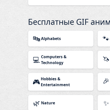
Бесплатные GIF ани
🔤
🐾
Alphabets
Computers &
🦄
💻
Technology
Hobbies &
🎉
🎮
Entertainment
🌿
✨
Nature