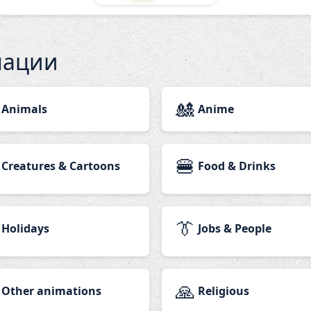
мации
🎎
Animals
Anime
🍔
Creatures & Cartoons
Food & Drinks
👔
Holidays
Jobs & People
🙏
Other animations
Religious