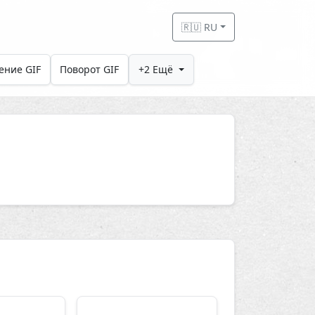
🇷🇺 RU
ение GIF
Поворот GIF
+2 Ещё