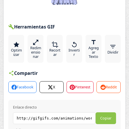
Herramientas GIF
Redim
Agreg
Optim
Recort
Inverti
ensio
ar
Dividir
izar
ar
r
nar
Texto
Compartir
Facebook
X
Pinterest
Reddit
Enlace directo
Copiar