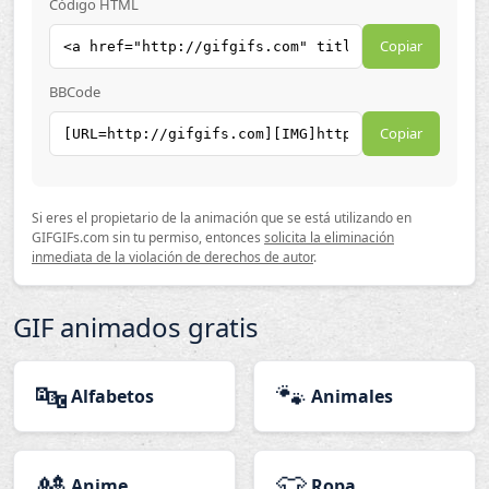
Código HTML
Copiar
BBCode
Copiar
Si eres el propietario de la animación que se está utilizando en
GIFGIFs.com sin tu permiso, entonces
solicita la eliminación
inmediata de la violación de derechos de autor
.
GIF animados gratis
🔤
🐾
Alfabetos
Animales
🎎
👕
Anime
Ropa