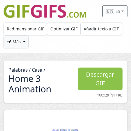
Skip to main content
🇪🇸 ES
Redimensionar GIF
Optimizar GIF
Añadir texto a GIF
+6 Más
Palabras
/
Casa
/
Descargar
Home 3
GIF
Animation
100x29
17 KB