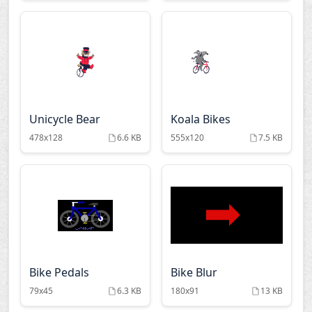
Unicycle Bear
Koala Bikes
478x128
6.6 KB
555x120
7.5 KB
Bike Pedals
Bike Blur
79x45
6.3 KB
180x91
13 KB