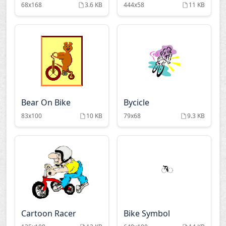
68x168
3.6 KB
444x58
11 KB
Bear On Bike
Bycicle
83x100
10 KB
79x68
9.3 KB
Cartoon Racer
Bike Symbol