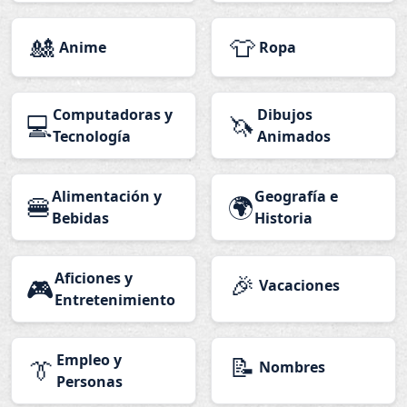
🎎
👕
Anime
Ropa
Computadoras y
Dibujos
💻
🦄
Tecnología
Animados
Alimentación y
Geografía e
🍔
🌍
Bebidas
Historia
Aficiones y
🎉
🎮
Vacaciones
Entretenimiento
Empleo y
📝
👔
Nombres
Personas