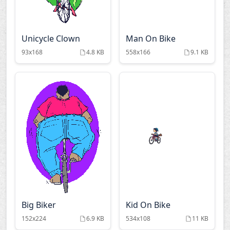
Unicycle Clown
Man On Bike
93x168
4.8 KB
558x166
9.1 KB
Big Biker
Kid On Bike
152x224
6.9 KB
534x108
11 KB