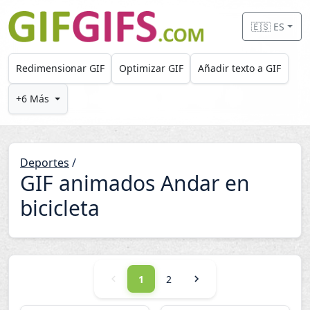
Skip to main content
🇪🇸 ES
Redimensionar GIF
Optimizar GIF
Añadir texto a GIF
+6 Más
Deportes
/
GIF animados Andar en
bicicleta
1
2