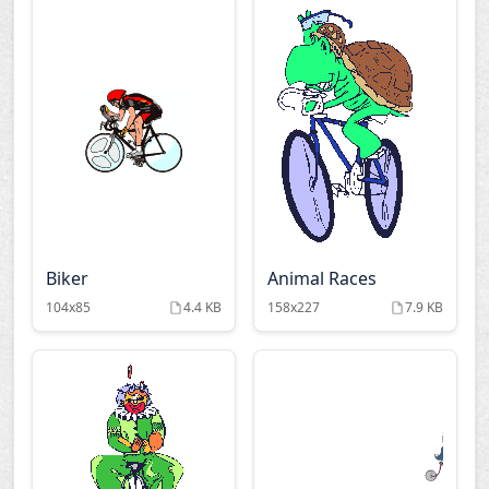
Biker
Animal Races
104x85
4.4 KB
158x227
7.9 KB