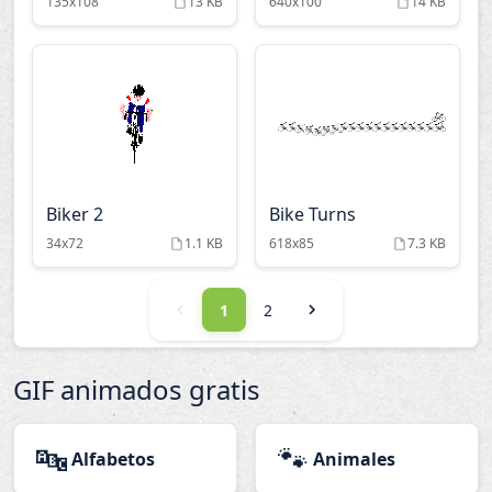
135x108
13 KB
640x100
14 KB
Biker 2
Bike Turns
34x72
1.1 KB
618x85
7.3 KB
1
2
GIF animados gratis
🔤
🐾
Alfabetos
Animales