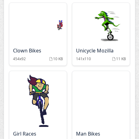
Clown Bikes
Unicycle Mozilla
454x92
10 KB
141x110
11 KB
Girl Races
Man Bikes