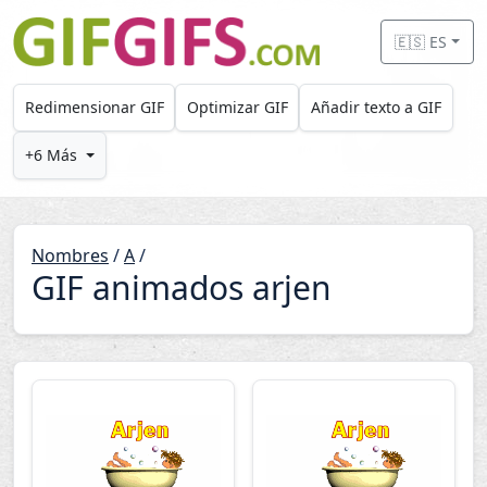
Skip to main content
🇪🇸 ES
Redimensionar GIF
Optimizar GIF
Añadir texto a GIF
+6 Más
Nombres
/
A
/
GIF animados arjen