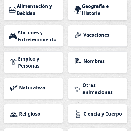
Alimentación y
Geografía e
🍔
🌍
Bebidas
Historia
Aficiones y
🎉
🎮
Vacaciones
Entretenimiento
Empleo y
📝
👔
Nombres
Personas
🌿
Otras
✨
Naturaleza
animaciones
🙏
🧬
Religioso
Ciencia y Cuerpo