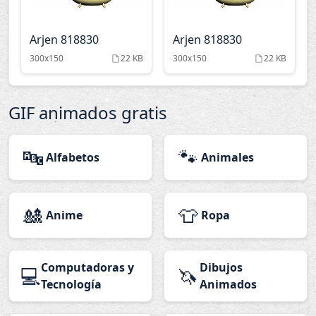
Arjen 818830
Arjen 818830
300x150
22 KB
300x150
22 KB
GIF animados gratis
🔤
🐾
Alfabetos
Animales
🎎
👕
Anime
Ropa
Computadoras y
Dibujos
💻
🦄
Tecnología
Animados