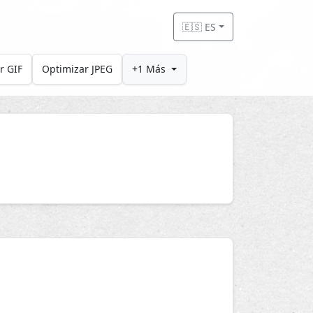
🇪🇸 ES
r GIF
Optimizar JPEG
+1 Más