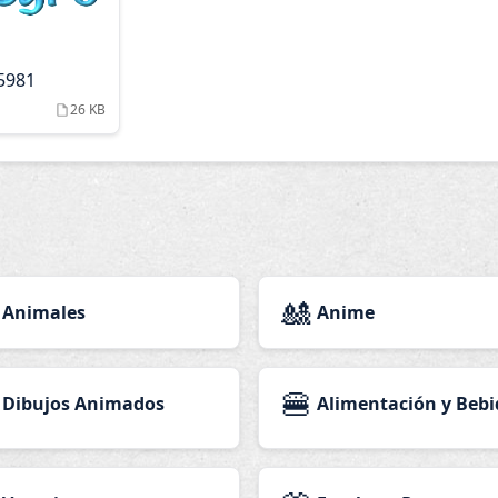
05981
26 KB
🎎
Animales
Anime
🍔
Dibujos Animados
Alimentación y Bebi