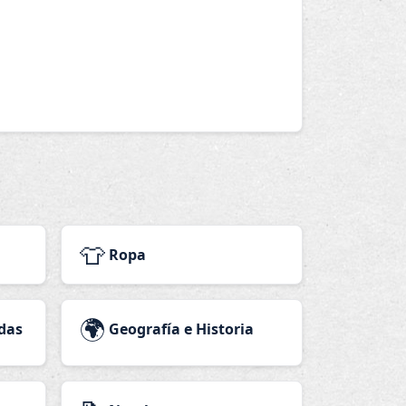
👕
Ropa
🌍
das
Geografía e Historia