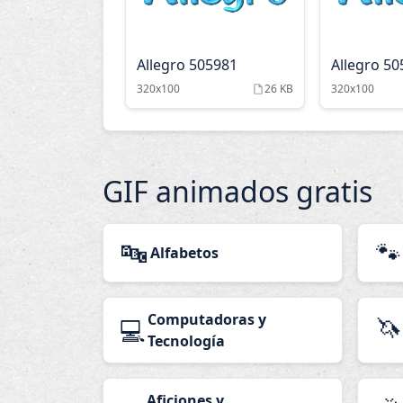
Allegro 505981
Allegro 5
320x100
26 KB
320x100
GIF animados gratis
🔤
🐾
Alfabetos
Computadoras y
🦄
💻
Tecnología
Aficiones y