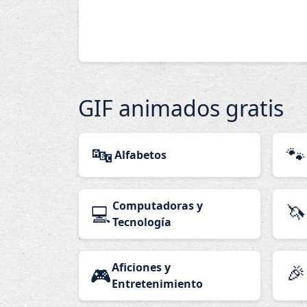
GIF animados gratis
🔤
🐾
Alfabetos
Computadoras y
🦄
💻
Tecnología
Aficiones y
🎉
🎮
Entretenimiento