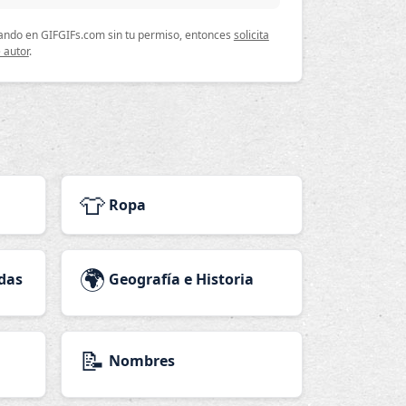
lizando en GIFGIFs.com sin tu permiso, entonces
solicita
 autor
.
👕
Ropa
🌍
das
Geografía e Historia
📝
Nombres