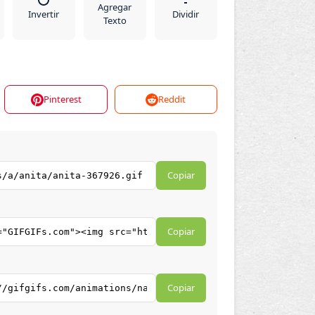
Agregar
Invertir
Dividir
Texto
Pinterest
Reddit
Copiar
Copiar
Copiar