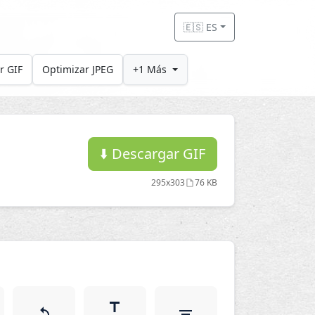
🇪🇸 ES
r GIF
Optimizar JPEG
+1 Más
⬇️
Descargar GIF
295x303
76 KB