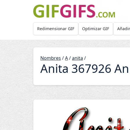
Skip to main content
Redimensionar GIF
Optimizar GIF
Añadir
Nombres
/
A
/
anita
/
Anita 367926 An