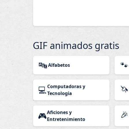
GIF animados gratis
🔤
🐾
Alfabetos
Computadoras y
🦄
💻
Tecnología
Aficiones y
🎉
🎮
Entretenimiento