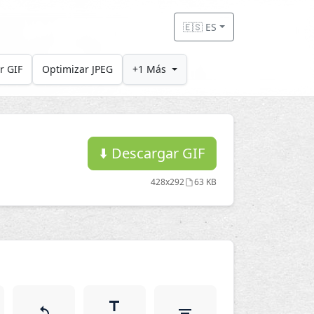
🇪🇸 ES
r GIF
Optimizar JPEG
+1 Más
⬇️
Descargar GIF
428x292
63 KB