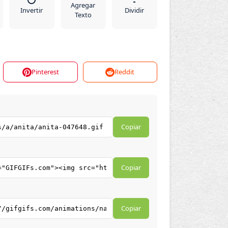
Agregar
Invertir
Dividir
Texto
Pinterest
Reddit
Copiar
Copiar
Copiar