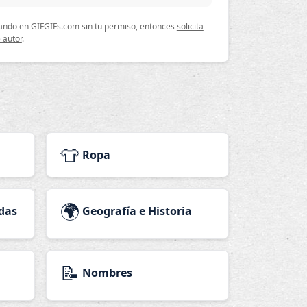
lizando en GIFGIFs.com sin tu permiso, entonces
solicita
 autor
.
👕
Ropa
🌍
das
Geografía e Historia
📝
Nombres