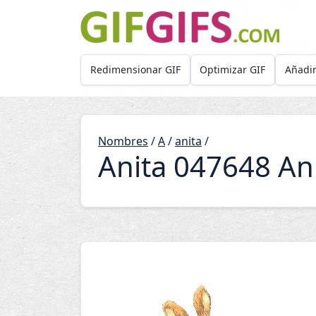
Skip to main content
Redimensionar GIF
Optimizar GIF
Añadir
Nombres
/
A
/
anita
/
Anita 047648 An