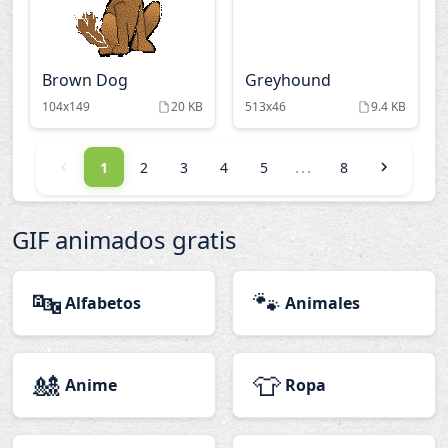
Brown Dog
Greyhound
104x149
20 KB
513x46
9.4 KB
...
1
2
3
4
5
8
GIF animados gratis
🔤
🐾
Alfabetos
Animales
🎎
👕
Anime
Ropa