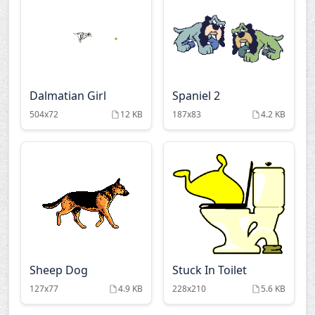
Dalmatian Girl
Spaniel 2
504x72
12 KB
187x83
4.2 KB
Sheep Dog
Stuck In Toilet
127x77
4.9 KB
228x210
5.6 KB