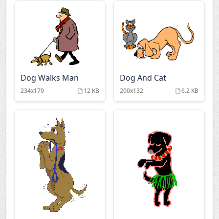
Dog Walks Man
Dog And Cat
234x179
12 KB
200x132
6.2 KB