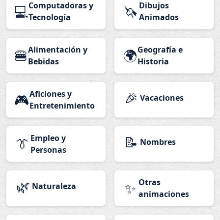
Computadoras y
Dibujos
💻
🦄
Tecnología
Animados
Alimentación y
Geografía e
🍔
🌍
Bebidas
Historia
Aficiones y
🎉
🎮
Vacaciones
Entretenimiento
Empleo y
📝
👔
Nombres
Personas
🌿
Otras
✨
Naturaleza
animaciones