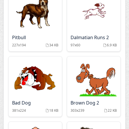
Pitbull
Dalmatian Runs 2
227x194
34 KB
97x60
6.9 KB
Bad Dog
Brown Dog 2
381x224
18 KB
303x239
22 KB