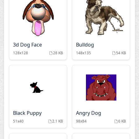
3d Dog Face
Bulldog
128x128
28 KB
148x135
54 KB
Black Puppy
Angry Dog
51x40
2.1 KB
98x84
6 KB