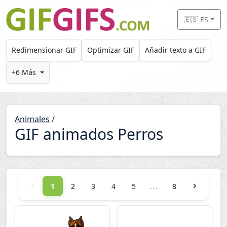
Skip to main content
🇪🇸 ES
Redimensionar GIF
Optimizar GIF
Añadir texto a GIF
+6 Más
Animales
/
GIF animados Perros
...
1
2
3
4
5
8