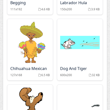
Begging
Labrador Hula
111x192
4.6 KB
150x200
3.9 KB
Chihuahua Mexican
Dog And Tiger
127x168
6.5 KB
600x200
32 KB